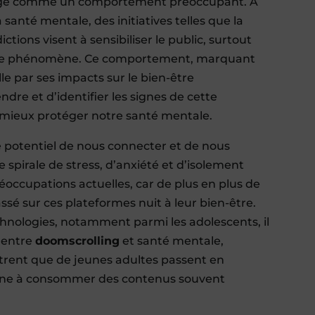
erge comme un comportement préoccupant. À
 santé mentale, des initiatives telles que la
ions visent à sensibiliser le public, surtout
 de ce phénomène. Ce comportement, marquant
lle par ses impacts sur le bien-être
ndre et d’identifier les signes de cette
 mieux protéger notre santé mentale.
le potentiel de nous connecter et de nous
spirale de stress, d’anxiété et d’isolement
éoccupations actuelles, car de plus en plus de
é sur ces plateformes nuit à leur bien-être.
echnologies, notamment parmi les adolescents, il
n entre
doomscrolling
et santé mentale,
ntrent que de jeunes adultes passent en
ine à consommer des contenus souvent