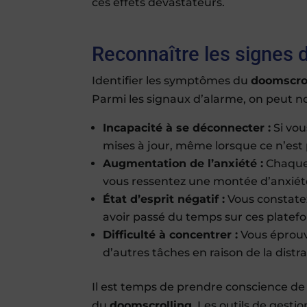
ces effets dévastateurs.
Reconnaître les signes de
Identifier les symptômes du
doomscro
Parmi les signaux d’alarme, on peut no
Incapacité à se déconnecter :
Si vou
mises à jour, même lorsque ce n’est 
Augmentation de l’anxiété :
Chaque 
vous ressentez une montée d’anxiété
État d’esprit négatif :
Vous constate
avoir passé du temps sur ces platef
Difficulté à concentrer :
Vous éprouve
d’autres tâches en raison de la distr
Il est temps de prendre conscience de
du
doomscrolling
. Les outils de gest