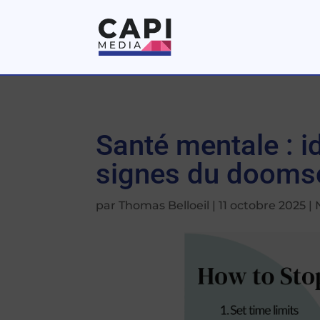
Santé mentale : i
signes du doomsc
par
Thomas Belloeil
|
11 octobre 2025
|