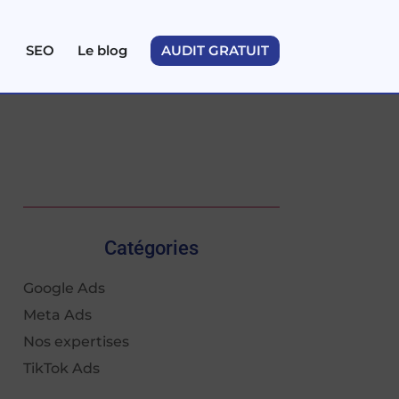
SEO
Le blog
AUDIT GRATUIT
Catégories
Google Ads
Meta Ads
Nos expertises
TikTok Ads