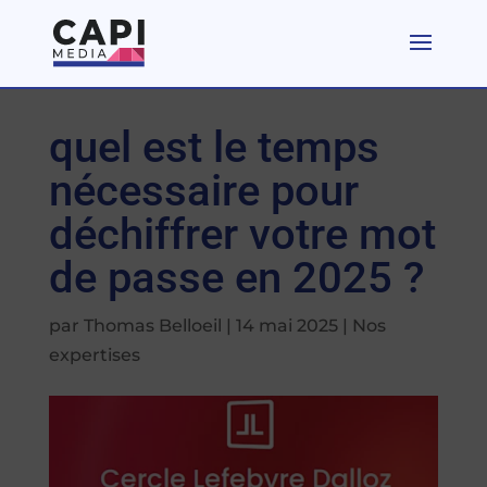
quel est le temps
nécessaire pour
déchiffrer votre mot
de passe en 2025 ?
par
Thomas Belloeil
|
14 mai 2025
|
Nos
expertises