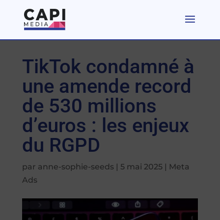
TikTok condamné à
une amende record
de 530 millions
d’euros : les enjeux
du RGPD
par
anne-sophie-seeds
|
5 mai 2025
|
Meta
Ads