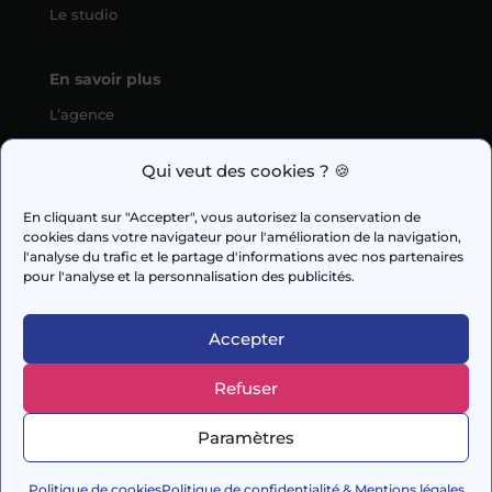
Le studio
En savoir plus
L’agence
SEO
Qui veut des cookies ? 🍪
fabien.guilleux@wedig.fr
En cliquant sur "Accepter", vous autorisez la conservation de
cookies dans votre navigateur pour l'amélioration de la navigation,



l'analyse du trafic et le partage d'informations avec nos partenaires
pour l'analyse et la personnalisation des publicités.
AUDIT GRATUIT
Accepter
Refuser
© 2026 Capi Media
Paramètres
– Conçu avec soin par
DigitalSeeds
–
Mentions
légales
Politique de cookies
Politique de confidentialité & Mentions légales