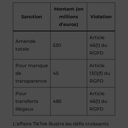
Montant (en
Sanction
millions
Violation
d’euros)
Article
Amende
530
46(1) du
totale
RGPD
Pour manque
Article
de
45
13(1)(f) du
transparence
RGPD
Pour
Article
transferts
485
46(1) du
illégaux
RGPD
L’affaire TikTok illustre les défis croissants