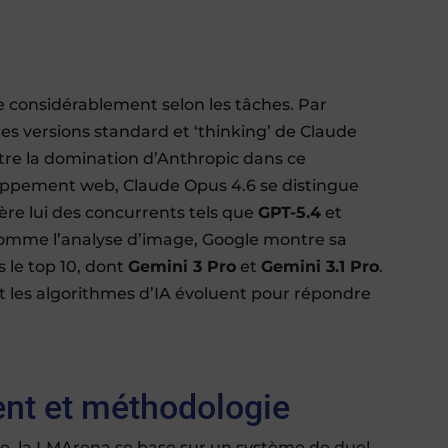
 considérablement selon les tâches. Par
les versions standard et ‘thinking’ de Claude
ntre la domination d’Anthropic dans ce
oppement web, Claude Opus 4.6 se distingue
ière lui des concurrents tels que
GPT-5.4
et
 comme l’analyse d’image, Google montre sa
 le top 10, dont
Gemini 3 Pro
et
Gemini 3.1 Pro
.
 les algorithmes d’IA évoluent pour répondre
ent et méthodologie
e, la LMArena se base sur un système de duel.