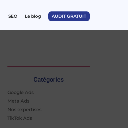
SEO
Le blog
AUDIT GRATUIT
Catégories
Google Ads
Meta Ads
Nos expertises
TikTok Ads