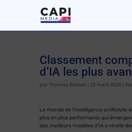
Classement comp
d’IA les plus av
par
Thomas Belloeil
|
22 mars 2026
|
No
Le monde de l’intelligence artificielle
plus en plus performants qui émergen
des meilleurs modèles d’IA a révélé d