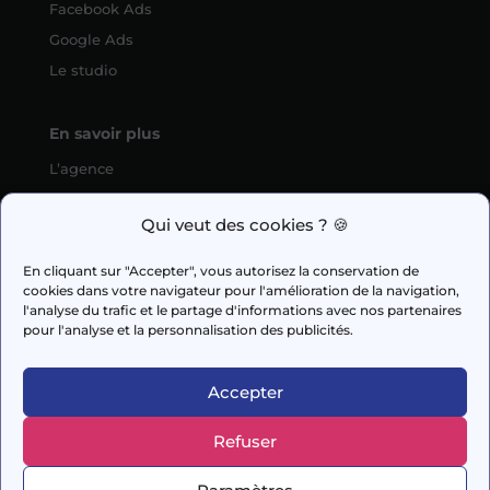
Facebook Ads
Google Ads
Le studio
En savoir plus
L’agence
SEO
Qui veut des cookies ? 🍪
fabien.guilleux@wedig.fr
En cliquant sur "Accepter", vous autorisez la conservation de
cookies dans votre navigateur pour l'amélioration de la navigation,



l'analyse du trafic et le partage d'informations avec nos partenaires
pour l'analyse et la personnalisation des publicités.
AUDIT GRATUIT
Accepter
Refuser
© 2026 Capi Media