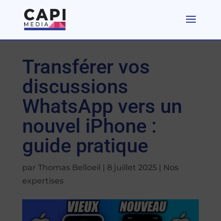
Transférer vos
discussions
WhatsApp vers un
nouvel iPhone :
guide pratique
par
Thomas Belloeil
|
8 juillet 2025
|
Nos
expertises