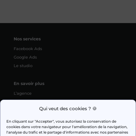
Nos services
Facebook Ads
Google Ads
Le studio
En savoir plus
L’agence
SEO
Qui veut des cookies ? 🍪
fabien.guilleux@wedig.fr
En cliquant sur "Accepter", vous autorisez la conservation de
cookies dans votre navigateur pour l'amélioration de la navigation,



l'analyse du trafic et le partage d'informations avec nos partenaires