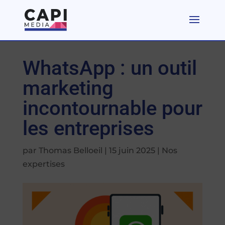
WhatsApp : un outil
marketing
incontournable pour
les entreprises
par
Thomas Belloeil
|
15 juin 2025
|
Nos
expertises